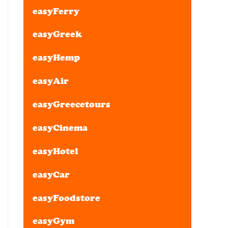
easyFerry
easyGreek
easyHemp
easyAir
easyGreecetours
easyCinema
easyHotel
easyCar
easyFoodstore
easyGym