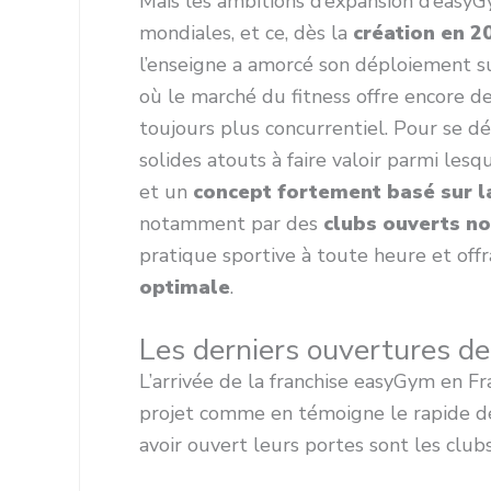
Mais les ambitions d’expansion d’easyGy
mondiales, et ce, dès la
création en 2
l’enseigne a amorcé son déploiement su
où le marché du fitness offre encore 
toujours plus concurrentiel. Pour se 
solides atouts à faire valoir parmi les
et un
concept fortement basé sur la
notamment par des
clubs ouverts no
pratique sportive à toute heure et off
optimale
.
Les derniers ouvertures d
L’arrivée de la franchise easyGym en Fra
projet comme en témoigne le rapide d
avoir ouvert leurs portes sont les clubs