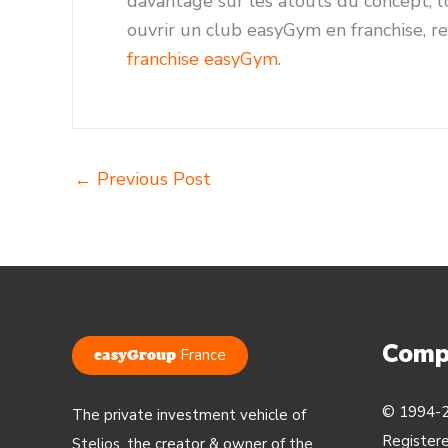
davantage sur les atouts du concept, l
ouvrir un club easyGym en franchise, r
franchise easyGym
.
←
Previous Post
Comp
France
easyGroup
© 1994-2
The private investment vehicle of
Register
Stelios, the creator & owner of the