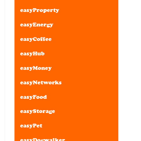
easyProperty
easyEnergy
easyCoffee
easyHub
easyMoney
easyNetworks
easyFood
easyStorage
easyPet
easyDogwalker