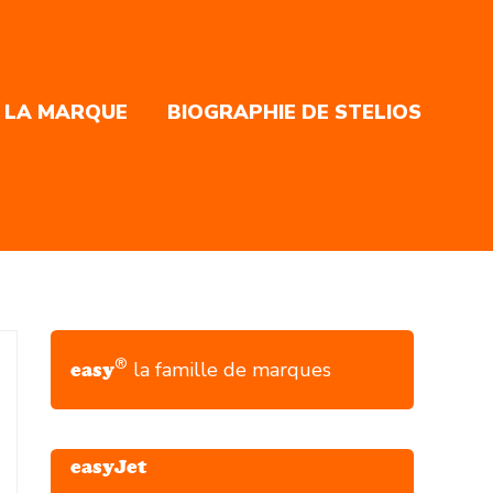
 LA MARQUE
BIOGRAPHIE DE STELIOS
®
la famille de marques
easy
easyJet