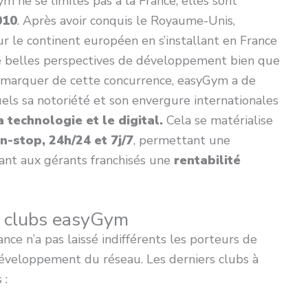
m ne se limites pas à la France, elles sont
010
. Après avoir conquis le Royaume-Unis,
r le continent européen en s’installant en France
de belles perspectives de développement bien que
démarquer de cette concurrence, easyGym a de
quels sa notoriété et son envergure internationales
 technologie et le digital.
Cela se matérialise
n-stop, 24h/24 et 7j/7
, permettant une
rant aux gérants franchisés une
rentabilité
e clubs easyGym
nce n’a pas laissé indifférents les porteurs de
éveloppement du réseau. Les derniers clubs à
 :